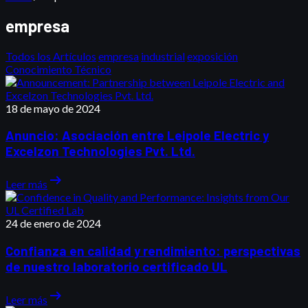
empresa
Todos los Artículos
empresa
industrial
exposición
Conocimiento Técnico
18 de mayo de 2024
Anuncio: Asociación entre Leipole Electric y
Excelzon Technologies Pvt. Ltd.
arrow_right_alt
Leer más
24 de enero de 2024
Confianza en calidad y rendimiento: perspectivas
de nuestro laboratorio certificado UL
arrow_right_alt
Leer más