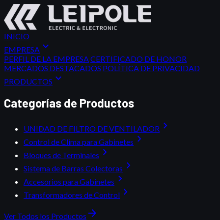
INICIO
expand_more
EMPRESA
PERFIL DE LA EMPRESA
CERTIFICADO DE HONOR
MERCADOS DESTACADOS
POLÍTICA DE PRIVACIDAD
expand_more
PRODUCTOS
Categorías de Productos
chevron_right
UNIDAD DE FILTRO DE VENTILADOR
chevron_right
Control de Clima para Gabinetes
chevron_right
Bloques de Terminales
chevron_right
Sistema de Barras Colectoras
chevron_right
Accesorios para Gabinetes
chevron_right
Transformadores de Control
arrow_forward
Ver Todos los Productos