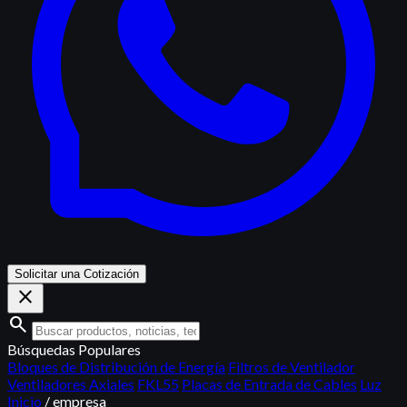
Solicitar una Cotización
close
search
Búsquedas Populares
Bloques de Distribución de Energía
Filtros de Ventilador
Ventiladores Axiales
FKL55
Placas de Entrada de Cables
Luz
Inicio
/
empresa