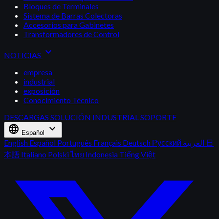
Bloques de Terminales
Sistema de Barras Colectoras
Accesorios para Gabinetes
Transformadores de Control
expand_more
NOTICIAS
empresa
industrial
exposición
Conocimiento Técnico
DESCARGAS
SOLUCIÓN INDUSTRIAL
SOPORTE
language
expand_more
Español
English
Español
Português
Français
Deutsch
Русский
العربية
日
本語
Italiano
Polski
ไทย
Indonesia
Tiếng Việt