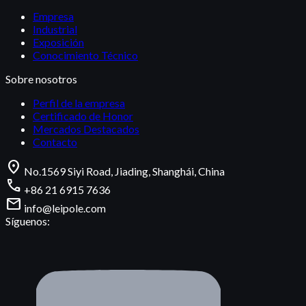
Empresa
Industrial
Exposición
Conocimiento Técnico
Sobre nosotros
Perfil de la empresa
Certificado de Honor
Mercados Destacados
Contacto
location_on
No.1569 Siyi Road, Jiading, Shanghái, China
call
+86 21 6915 7636
mail
info@leipole.com
Síguenos: