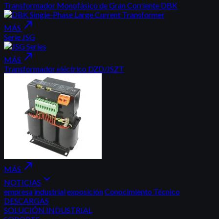
Transformador Monofásico de Gran Corriente DBK
north_east
MÁS
Serie JSG
north_east
MÁS
Transformador eléctrico DZD/JSZT
north_east
MÁS
expand_more
NOTICIAS
empresa
industrial
exposición
Conocimiento Técnico
DESCARGAS
SOLUCIÓN INDUSTRIAL