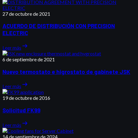
27 de octubre de 2021
ACUERDO DE DISTRIBUCIÓN CON PRECISION
ELECTRIC
arrow_right_alt
Leer más
6 de septiembre de 2021
Nuevo termostato e higrostato de gabinete JSK
arrow_right_alt
Leer más
19 de octubre de 2016
Solicitud FK99
arrow_right_alt
Leer más
14 de septiembre de 2024