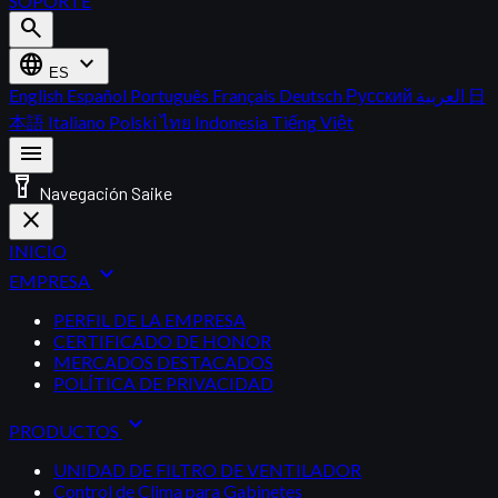
SOPORTE
search
language
expand_more
ES
English
Español
Português
Français
Deutsch
Русский
العربية
日
本語
Italiano
Polski
ไทย
Indonesia
Tiếng Việt
menu
flashlight_on
Navegación Saike
close
INICIO
expand_more
EMPRESA
PERFIL DE LA EMPRESA
CERTIFICADO DE HONOR
MERCADOS DESTACADOS
POLÍTICA DE PRIVACIDAD
expand_more
PRODUCTOS
UNIDAD DE FILTRO DE VENTILADOR
Control de Clima para Gabinetes