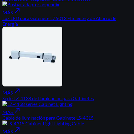
north_east
MÁS
Luz LED para Gabinete LZ5013 Eficiente y de Ahorro de
Energía
north_east
MÁS
Serie LZ-4138 de Iluminación para Gabinetes
north_east
MÁS
Cable de Iluminación para Gabinete LS-4315
north_east
MÁS