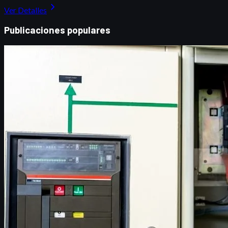
chevron_right
Ver Detalles
Publicaciones populares