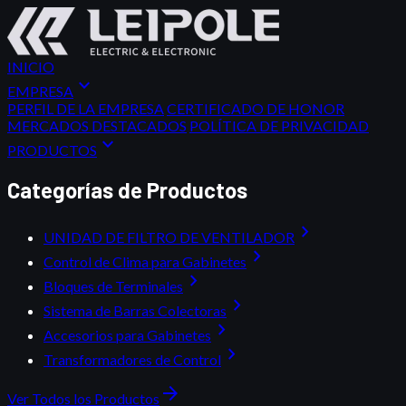
INICIO
expand_more
EMPRESA
PERFIL DE LA EMPRESA
CERTIFICADO DE HONOR
MERCADOS DESTACADOS
POLÍTICA DE PRIVACIDAD
expand_more
PRODUCTOS
Categorías de Productos
chevron_right
UNIDAD DE FILTRO DE VENTILADOR
chevron_right
Control de Clima para Gabinetes
chevron_right
Bloques de Terminales
chevron_right
Sistema de Barras Colectoras
chevron_right
Accesorios para Gabinetes
chevron_right
Transformadores de Control
arrow_forward
Ver Todos los Productos