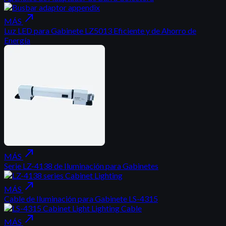
north_east
MÁS
Luz LED para Gabinete LZ5013 Eficiente y de Ahorro de
Energía
north_east
MÁS
Serie LZ-4138 de Iluminación para Gabinetes
north_east
MÁS
Cable de Iluminación para Gabinete LS-4315
north_east
MÁS