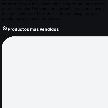
local_fire_department
Productos más vendidos