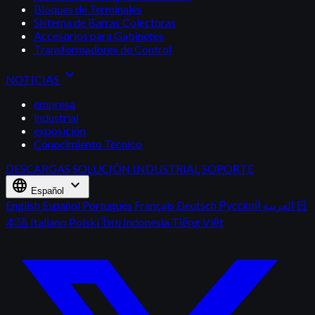
Bloques de Terminales
Sistema de Barras Colectoras
Accesorios para Gabinetes
Transformadores de Control
expand_more
NOTICIAS
empresa
industrial
exposición
Conocimiento Técnico
DESCARGAS
SOLUCIÓN INDUSTRIAL
SOPORTE
language
expand_more
Español
English
Español
Português
Français
Deutsch
Русский
العربية
日
本語
Italiano
Polski
ไทย
Indonesia
Tiếng Việt