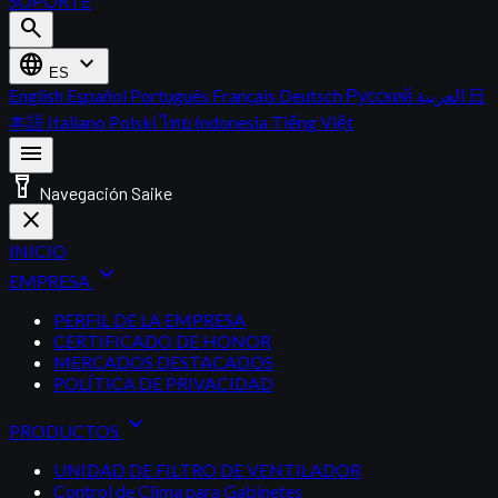
SOPORTE
search
language
expand_more
ES
English
Español
Português
Français
Deutsch
Русский
العربية
日
本語
Italiano
Polski
ไทย
Indonesia
Tiếng Việt
menu
flashlight_on
Navegación Saike
close
INICIO
expand_more
EMPRESA
PERFIL DE LA EMPRESA
CERTIFICADO DE HONOR
MERCADOS DESTACADOS
POLÍTICA DE PRIVACIDAD
expand_more
PRODUCTOS
UNIDAD DE FILTRO DE VENTILADOR
Control de Clima para Gabinetes