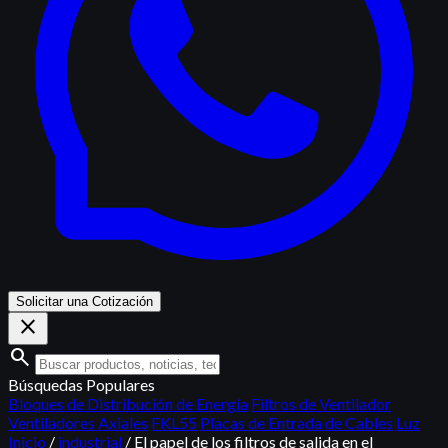
Solicitar una Cotización
close
search
Búsquedas Populares
Bloques de Distribución de Energía
Filtros de Ventilador
Ventiladores Axiales
FKL55
Placas de Entrada de Cables
Luz
Inicio
/
industrial
/
El papel de los filtros de salida en el