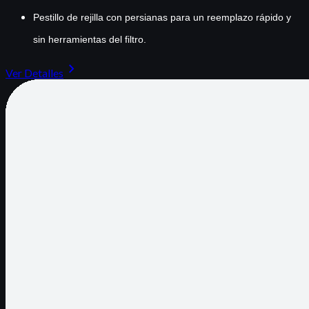
Pestillo de rejilla con persianas para un reemplazo rápido y
sin herramientas del filtro.
chevron_right
Ver Detalles