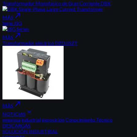
Transformador Monofásico de Gran Corriente DBK
north_east
MÁS
Serie JSG
north_east
MÁS
Transformador eléctrico DZD/JSZT
north_east
MÁS
expand_more
NOTICIAS
empresa
industrial
exposición
Conocimiento Técnico
DESCARGAS
SOLUCIÓN INDUSTRIAL