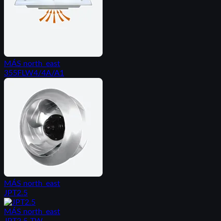
MÁS
north_east
355FLW4/4A/A1
MÁS
north_east
JPT2.5
MÁS
north_east
JPT2.5-TW