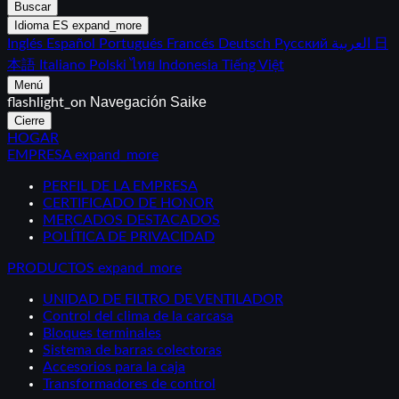
Buscar
Idioma
ES
expand_more
Inglés
Español
Portugués
Francés
Deutsch
Русский
العربية
日
本語
Italiano
Polski
ไทย
Indonesia
Tiếng Việt
Menú
Navegación Saike
flashlight_on
Cierre
HOGAR
EMPRESA
expand_more
PERFIL DE LA EMPRESA
CERTIFICADO DE HONOR
MERCADOS DESTACADOS
POLÍTICA DE PRIVACIDAD
PRODUCTOS
expand_more
UNIDAD DE FILTRO DE VENTILADOR
Control del clima de la carcasa
Bloques terminales
Sistema de barras colectoras
Accesorios para la caja
Transformadores de control