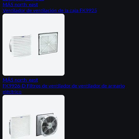
MÁS
north_east
Ventilador de ventilación de la caja FK9925
MÁS
north_east
FK9926-D Filtros de ventilador de ventilador de armario
eléctrico