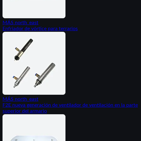
MÁS
north_east
Enfriador de vórtice para terrarios
MÁS
north_east
F2E nueva generación de ventilador de ventilación en la parte
superior del armario