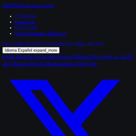
NOTICIAS
expand_more
Compañía
Industrial
Exposición
Conocimientos Técnicos
DESCARGAS
SOLUCIÓN INDUSTRIAL
APOYO
Idioma
Español
expand_more
Inglés
Español
Portugués
Francés
Deutsch
Русский
العربية
日
本語
Italiano
Polski
ไทย
Indonesia
Tiếng Việt